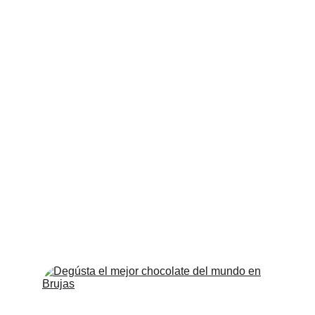
Chocolate Belga 🍫
Disfruta del mejor chocolate del mundo. 
Nuestros guías te contarán la historia de 
este mítico producto mientras te deleitas con 
su degustación!!