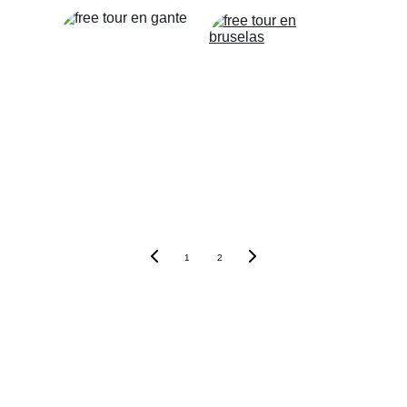
1
2
Free Tour en Bélgica 