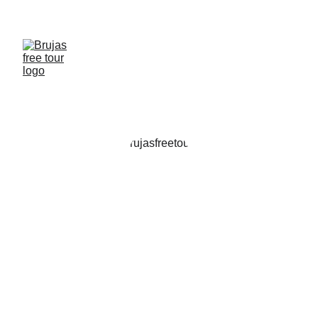
Reserva free tour en Brujas, Gante, Bruselas y 
Amberes cupos limitados!!