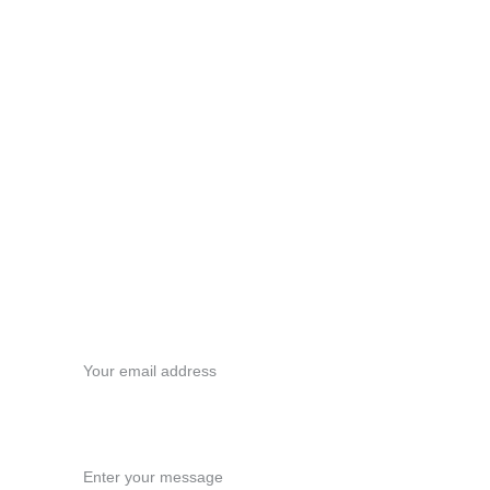
Contacto
Si tienes alguna pregunta o quieres reservar 
uno de nuestros tours, no dudes en ponerte 
en contacto con nosotros.
carlos.ceo@brujasfreetour.com
+32 465649452
Your email*
Message*