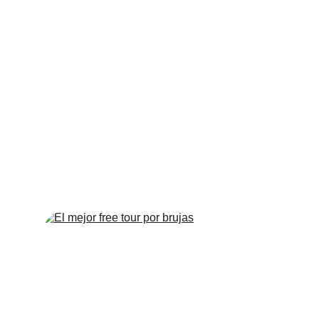
🇧🇪
Tour Medieval Brujas
⭐️Ven y disfruta de la Ciudad Medieval más
bonita de Bélgica 🇧🇪 con nuestro tour
medieval histórico con degustación de
Chocolate 🍫