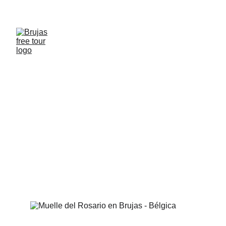
Reserva free tour en Brujas, cupos limitados!!
Descubriendo el encanto
medieval de la ciudad de
Brujas en verano
Bienvenido el Verano a la Ciudad Medieval Brujas!!
5/12/2024
2 min leer